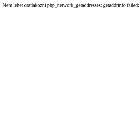
Nem lehet csatlakozni php_network_getaddresses: getaddrinfo failed